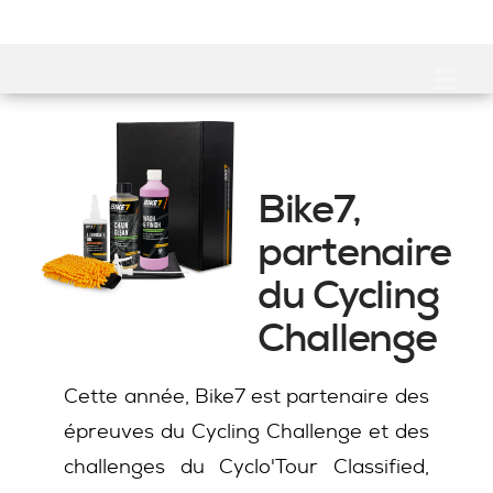
Facebook
YouTube
Instagram
Cycling
Na
Challenge
Bike7,
|
partenaire
du Cycling
La
Challenge
passion
Cette année, Bike7 est partenaire des
épreuves du Cycling Challenge et des
challenges du Cyclo'Tour Classified,