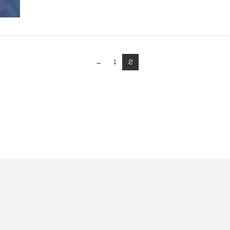
←
1
2