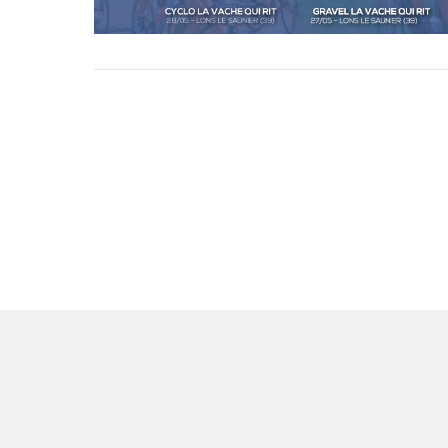
du
vélo
VIEW POST