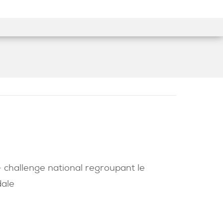
Facebook
YouTube
Instagram
 challenge national regroupant le
dale