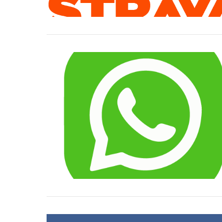
du
vélo
VIEW POST