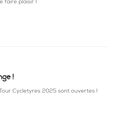
faire plaisir !
nge !
’Tour Cycletyres 2025 sont ouvertes !